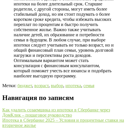
ипотеки на более длительный срок. Старшие
родители, с другой стороны, могут иметь более
стабильный доход, но им стоит подумать о более
коротком сроке кредита, чтобы избежать высоких
переплат по процентам и быстро получить
собственное жилье. Важно также учитывать
наличие детей, их образование и потребности
семьи в будущем. В любом случае, при выборе
ипотеки следует учитывать не только возраст, но и
общий финансовый план семьи, уровень долговой
нагрузки и перспективы роста доходов.
Оптимальным вариантом может стать
консультация с финансовым консультантом,
который поможет учесть все нюансы и подобрать
наиболее выгодную программу.
Метки:
бюджет
,
возраст
,
выбор
,
ипотека
,
семья
Навигация по записям
Как удалить созаемщика из ипотеки в Сбербанке через
ДомКлик – пошаговое руководство
Ипотека в Сбербанке 2025 – Условия и процентные ставки на
вторичное жилье