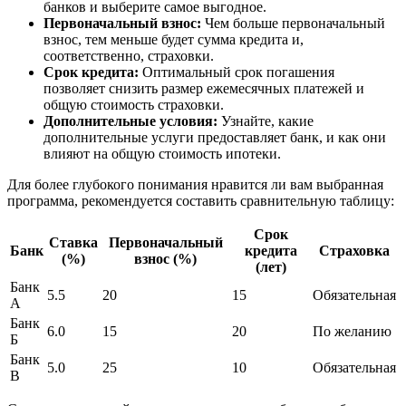
банков и выберите самое выгодное.
Первоначальный взнос:
Чем больше первоначальный
взнос, тем меньше будет сумма кредита и,
соответственно, страховки.
Срок кредита:
Оптимальный срок погашения
позволяет снизить размер ежемесячных платежей и
общую стоимость страховки.
Дополнительные условия:
Узнайте, какие
дополнительные услуги предоставляет банк, и как они
влияют на общую стоимость ипотеки.
Для более глубокого понимания нравится ли вам выбранная
программа, рекомендуется составить сравнительную таблицу:
Срок
Ставка
Первоначальный
Банк
кредита
Страховка
(%)
взнос (%)
(лет)
Банк
5.5
20
15
Обязательная
А
Банк
6.0
15
20
По желанию
Б
Банк
5.0
25
10
Обязательная
В