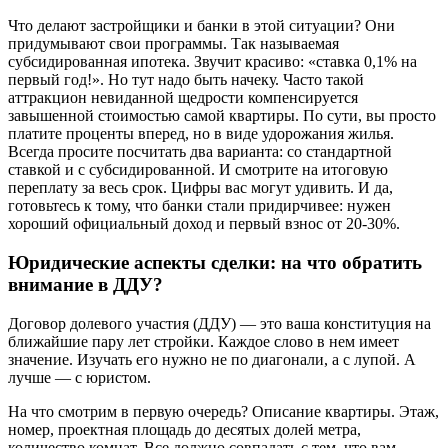
Что делают застройщики и банки в этой ситуации? Они
придумывают свои программы. Так называемая
субсидированная ипотека. Звучит красиво: «ставка 0,1% на
первый год!». Но тут надо быть начеку. Часто такой
аттракцион невиданной щедрости компенсируется
завышенной стоимостью самой квартиры. По сути, вы просто
платите проценты вперед, но в виде удорожания жилья.
Всегда просите посчитать два варианта: со стандартной
ставкой и с субсидированной. И смотрите на итоговую
переплату за весь срок. Цифры вас могут удивить. И да,
готовьтесь к тому, что банки стали придирчивее: нужен
хороший официальный доход и первый взнос от 20-30%.
Юридические аспекты сделки: на что обратить
внимание в ДДУ?
Договор долевого участия (ДДУ) — это ваша конституция на
ближайшие пару лет стройки. Каждое слово в нем имеет
значение. Изучать его нужно не по диагонали, а с лупой. А
лучше — с юристом.
На что смотрим в первую очередь? Описание квартиры. Этаж,
номер, проектная площадь до десятых долей метра,
количество комнат. Все должно совпадать с тем, что вам