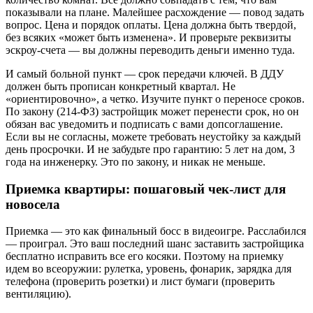
показывали на плане. Малейшее расхождение — повод задать
вопрос. Цена и порядок оплаты. Цена должна быть твердой,
без всяких «может быть изменена». И проверьте реквизиты
эскроу-счета — вы должны переводить деньги именно туда.
И самый больной пункт — срок передачи ключей. В ДДУ
должен быть прописан конкретный квартал. Не
«ориентировочно», а четко. Изучите пункт о переносе сроков.
По закону (214-ФЗ) застройщик может перенести срок, но он
обязан вас уведомить и подписать с вами допсоглашение.
Если вы не согласны, можете требовать неустойку за каждый
день просрочки. И не забудьте про гарантию: 5 лет на дом, 3
года на инженерку. Это по закону, и никак не меньше.
Приемка квартиры: пошаговый чек-лист для
новосела
Приемка — это как финальный босс в видеоигре. Расслабился
— проиграл. Это ваш последний шанс заставить застройщика
бесплатно исправить все его косяки. Поэтому на приемку
идем во всеоружии: рулетка, уровень, фонарик, зарядка для
телефона (проверить розетки) и лист бумаги (проверить
вентиляцию).