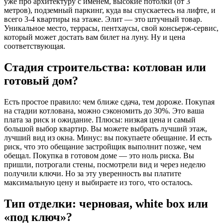
уже про архитектуру с именем, высокие потолки (от 3
метров), подземный паркинг, куда вы спускаетесь на лифте, и
всего 3-4 квартиры на этаже. Элит — это штучный товар.
Уникальное место, террасы, пентхаусы, свой консьерж-сервис,
который может достать вам билет на луну. Ну и цена
соответствующая.
Стадия строительства: котлован или
готовый дом?
Есть простое правило: чем ближе сдача, тем дороже. Покупая
на стадии котлована, можно сэкономить до 30%. Это ваша
плата за риск и ожидание. Плюсы: низкая цена и самый
большой выбор квартир. Вы можете выбрать лучший этаж,
лучший вид из окна. Минус: вы покупаете обещание. И есть
риск, что это обещание застройщик выполнит позже, чем
обещал. Покупка в готовом доме — это ноль риска. Вы
пришли, потрогали стены, посмотрели вид и через неделю
получили ключи. Но за эту уверенность вы платите
максимальную цену и выбираете из того, что осталось.
Тип отделки: черновая, white box или
«под ключ»?