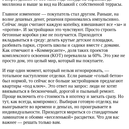
миллиона и выше за вид на Исаакий с собственной террасы.
Главное изменение — покупатель стал другим. Раньше, на
волне дешевых денег, решения принимались импульсивно.
Сейчас люди считают каждую копейку, взвешивают все «за» и
«против». И застройщики это чувствуют. Просто строить
бетонные коробки уже не получается. Приходится
вкладываться в среду: делать крутые детские площадки,
разбивать парки, строить школы и садики вместе с домами.
Как отмечают в «Коммерсанте», доля таких проектов
комплексного освоения (КОТ) перевалила за 60%. Это уже не
просто дом, это целый мир, который вы покупаете.
И еще один момент, который нельзя игнорировать, —
тотальное наступление отделки. Если раньше «голый бетон»
был нормой, то сейчас все больше застройщиков предлагают
квартиры «под ключ». Это ответ на запрос: люди не хотят
ввязываться в бесконечный, дорогой и пыльный ремонт.
Проще включить его стоимость в ипотеку и заехать сразу. Но
тут, как всегда, компромисс. Выбирая готовую отделку, вы
выигрываете во времени и деньгах, но проигрываете в
индивидуальности. Приходится мириться со стандартным
ламинатом и обоями «веселенькой» расцветки. Что для вас
важнее — решать только вам.