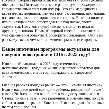
Но риск потерять время остается. Дом могут строить дольше
обещанного. Поэтому копать все равно нужно. Заходим на
государственный сайт наш.дом.рф. Это как медицинская
карта для застройщика. Там есть все: разрешения, декларации,
и самое главное — история всех его строек. Если вы видите,
что он каждый свой объект сдает на год позже, стоит
задуматься. Погуглите судебные дела, поищите иски от
других дольщиков. И самый верный способ — съездите на
уже сданные им объекты. Поговорите с жильцами. Они вам
расскажут все, о чем молчат менеджеры в офисе продаж.
Какие ипотечные программы актуальны для
покупки новостройки в СПб в 2025 году?
Ипотечный ландшафт в 2025 году изменился до
неузнаваемости. Праздник жизни с дешевой ипотекой для
всех закончился. Теперь господдержка стала адресной,
точечной.
Главная рабочая лошадка рынка — это «Семейная ипотека».
Если у вас двое детей или один ребенок, рожденный после 1
января 2018-го, — это ваш билет в мир доступного жилья.
Ставка по ней в разы ниже рыночной, и именно она, по сути,
сейчас и двигает рынок. Еще есть IT-ипотека для айтишников,
но там свои нюансы.