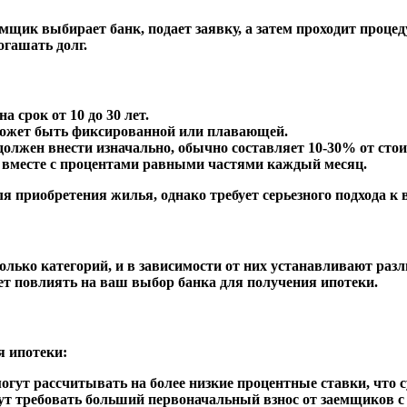
щик выбирает банк, подает заявку, а затем проходит процеду
огашать долг.
срок от 10 до 30 лет.
может быть фиксированной или плавающей.
олжен внести изначально, обычно составляет 10-30% от сто
вместе с процентами равными частями каждый месяц.
я приобретения жилья, однако требует серьезного подхода к
олько категорий, и в зависимости от них устанавливают раз
т повлиять на ваш выбор банка для получения ипотеки.
я ипотеки:
гут рассчитывать на более низкие процентные ставки, что 
т требовать больший первоначальный взнос от заемщиков с