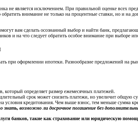
анка не является исключением. При правильной оценке всех пр
о обратить внимание не только на процентные ставки, но и на д
омогут вам сделать осознанный выбор и найти банк, предлагаю
нков и на что следует обратить особое внимание при выборе ип
ы
ть при оформлении ипотеки. Разнообразие предложений на рынке
, который определяет размер ежемесячных платежей.
е длительный срок может снизить платежи, но увеличит общую с
а условия кредитования. Чем выше взнос, тем меньше сумма кре
знать, возможно ли досрочное погашение без дополнительн
слуги банков, такие как страхование или юридическую помощ