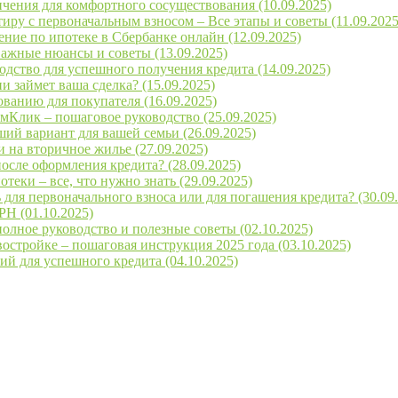
чения для комфортного сосуществования (10.09.2025)
ру с первоначальным взносом – Все этапы и советы (11.09.2025
ние по ипотеке в Сбербанке онлайн (12.09.2025)
важные нюансы и советы (13.09.2025)
дство для успешного получения кредита (14.09.2025)
 займет ваша сделка? (15.09.2025)
ванию для покупателя (16.09.2025)
мКлик – пошаговое руководство (25.09.2025)
ший вариант для вашей семьи (26.09.2025)
 на вторичное жилье (27.09.2025)
после оформления кредита? (28.09.2025)
еки – все, что нужно знать (29.09.2025)
для первоначального взноса или для погашения кредита? (30.09
РН (01.10.2025)
олное руководство и полезные советы (02.10.2025)
остройке – пошаговая инструкция 2025 года (03.10.2025)
й для успешного кредита (04.10.2025)