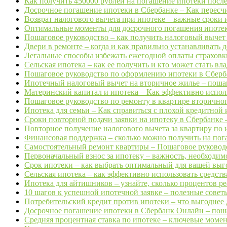
Как получить 450000 рублей на погашение ипотеки после
Досрочное погашение ипотеки в Сбербанке – Как пересчи
Возврат налогового вычета при ипотеке – важные сроки 
Оптимальные моменты для досрочного погашения ипотеки 
Пошаговое руководство – как получить налоговый вычет н
Двери в ремонте – когда и как правильно устанавливать д
Легальные способы избежать ежегодной оплаты страховки
Сельская ипотека – как ее получить и кто может стать вл
Пошаговое руководство по оформлению ипотеки в Сбербан
Ипотечный налоговый вычет на вторичное жилье – пошаг
Материнский капитал и ипотека – Как эффективно исполь
Пошаговое руководство по ремонту в квартире вторичног
Ипотека для семьи – Как справиться с плохой кредитной 
Сроки повторной подачи заявки на ипотеку в Сбербанке – 
Повторное получение налогового вычета за квартиру по 
Финансовая поддержка – сколько можно получить на пога
Самостоятельный ремонт квартиры – Пошаговое руководст
Первоначальный взнос за ипотеку – важность, необходимо
Срок ипотеки – как выбрать оптимальный для вашей выго
Сельская ипотека – как эффективно использовать средств
Ипотека для айтишников – узнайте, сколько процентов реа
10 шагов к успешной ипотечной заявке – полезные советы
Потребительский кредит против ипотеки – что выгоднее 
Досрочное погашение ипотеки в Сбербанк Онлайн – поша
Средняя процентная ставка по ипотеке – ключевые момен