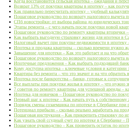
Когда восстановится сельская ипотека – ожидания и пер
Возврат 13% от покупки квартиры в ипотеку – как получ
Как правильно пересчитать ипотеку – удобный калькулято
Пошаговое руководство по возврату налогового вычета п
СПб новостройки: от выбора района до юридических тонко
Этапы ремонта – с чего начать после покупки новой квар
Пошаговое руководство по ремонту квартиры вторички – 
Как выбрать выгодную страховку жизни для ипотеки в Са
Налоговый вычет при покупке недвижимости в ипотеку – 
Ипотека и продажа квартиры – сколько времени нужно жд
Завышение для ипотеки – Как это работает и на что обра
Пошаговое руководство по возврату налогового вычета н
Ипотечные предложения – Как выбрать подходящий банк 
Кому доступна ипотека – ключевые условия и категории 
Квартира без ремонта – что это значит и на что обратить
Ипотека после банкротства – банки, готовые к сотрудниче
Все выплаты при покупке жилья в ипотеку – что нужно зн
7 советов по ремонту квартиры для успешной аренды – ка
Ипотека для новичков – Пошаговое руководство по покуп
Первый шаг к ипотеке – Как начать путь к собственному 
Порядок смены созаемщика по ипотеке в Сбербанке при р
Потенциал прибыли – сколько реально заработать на прод
Пошаговая инструкция – Как прикрепить страховку по ип
Как узнать свой ссудный счет по ипотеке в Сбербанке – 
Пошаговое руководство – Как проверить остаток по ипот