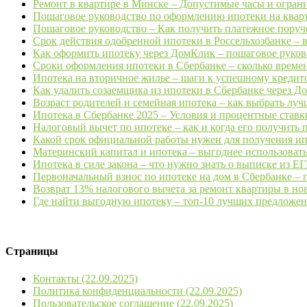
Ремонт в квартире в Минске – Допустимые часы и ограни
Пошаговое руководство по оформлению ипотеки на кварти
Пошаговое руководство – Как получить платежное поруче
Срок действия одобренной ипотеки в Россельхозбанке – 
Как оформить ипотеку через ДомКлик – пошаговое руково
Сроки оформления ипотеки в Сбербанке – сколько времени
Ипотека на вторичное жилье – шаги к успешному кредито
Как удалить созаемщика из ипотеки в Сбербанке через До
Возраст родителей и семейная ипотека – как выбрать луч
Ипотека в Сбербанке 2025 – Условия и процентные ставки
Налоговый вычет по ипотеке – как и когда его получить 
Какой срок официальной работы нужен для получения ипот
Материнский капитал и ипотека – выгоднее использовать 
Ипотека в силе закона – что нужно знать о выписке из ЕГ
Первоначальный взнос по ипотеке на дом в Сбербанке – п
Возврат 13% налогового вычета за ремонт квартиры в нов
Где найти выгодную ипотеку – топ-10 лучших предложени
Страницы
Контакты (22.09.2025)
Политика конфиденциальности (22.09.2025)
Пользовательское соглашение (22.09.2025)